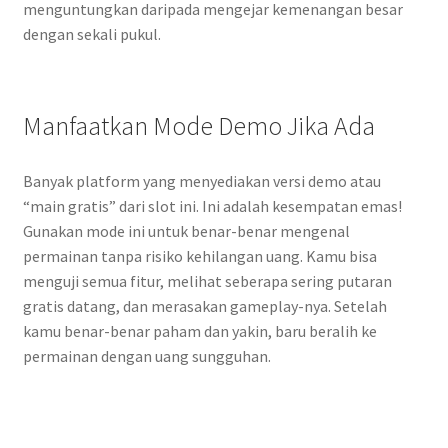
menguntungkan daripada mengejar kemenangan besar
dengan sekali pukul.
Manfaatkan Mode Demo Jika Ada
Banyak platform yang menyediakan versi demo atau
“main gratis” dari slot ini. Ini adalah kesempatan emas!
Gunakan mode ini untuk benar-benar mengenal
permainan tanpa risiko kehilangan uang. Kamu bisa
menguji semua fitur, melihat seberapa sering putaran
gratis datang, dan merasakan gameplay-nya. Setelah
kamu benar-benar paham dan yakin, baru beralih ke
permainan dengan uang sungguhan.