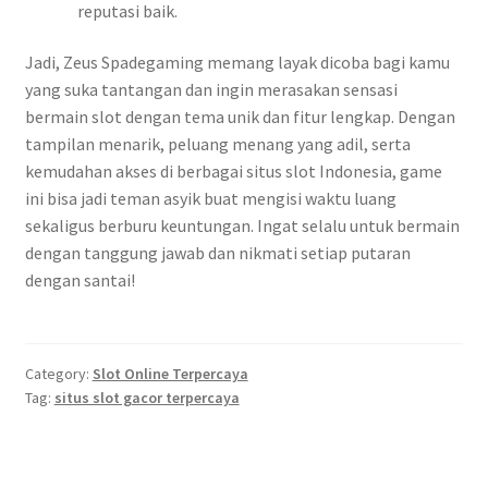
reputasi baik.
Jadi, Zeus Spadegaming memang layak dicoba bagi kamu
yang suka tantangan dan ingin merasakan sensasi
bermain slot dengan tema unik dan fitur lengkap. Dengan
tampilan menarik, peluang menang yang adil, serta
kemudahan akses di berbagai situs slot Indonesia, game
ini bisa jadi teman asyik buat mengisi waktu luang
sekaligus berburu keuntungan. Ingat selalu untuk bermain
dengan tanggung jawab dan nikmati setiap putaran
dengan santai!
Category:
Slot Online Terpercaya
Tag:
situs slot gacor terpercaya