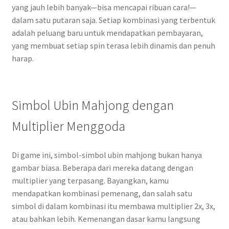
yang jauh lebih banyak—bisa mencapai ribuan cara!—
dalam satu putaran saja. Setiap kombinasi yang terbentuk
adalah peluang baru untuk mendapatkan pembayaran,
yang membuat setiap spin terasa lebih dinamis dan penuh
harap.
Simbol Ubin Mahjong dengan
Multiplier Menggoda
Di game ini, simbol-simbol ubin mahjong bukan hanya
gambar biasa. Beberapa dari mereka datang dengan
multiplier yang terpasang. Bayangkan, kamu
mendapatkan kombinasi pemenang, dan salah satu
simbol di dalam kombinasi itu membawa multiplier 2x, 3x,
atau bahkan lebih. Kemenangan dasar kamu langsung