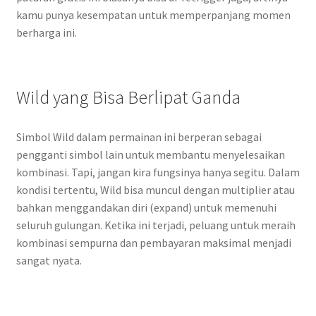
kamu punya kesempatan untuk memperpanjang momen
berharga ini.
Wild yang Bisa Berlipat Ganda
Simbol Wild dalam permainan ini berperan sebagai
pengganti simbol lain untuk membantu menyelesaikan
kombinasi. Tapi, jangan kira fungsinya hanya segitu. Dalam
kondisi tertentu, Wild bisa muncul dengan multiplier atau
bahkan menggandakan diri (expand) untuk memenuhi
seluruh gulungan. Ketika ini terjadi, peluang untuk meraih
kombinasi sempurna dan pembayaran maksimal menjadi
sangat nyata.