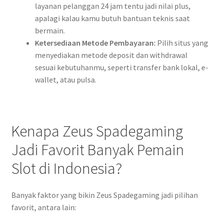
layanan pelanggan 24 jam tentu jadi nilai plus,
apalagi kalau kamu butuh bantuan teknis saat
bermain.
Ketersediaan Metode Pembayaran:
Pilih situs yang
menyediakan metode deposit dan withdrawal
sesuai kebutuhanmu, seperti transfer bank lokal, e-
wallet, atau pulsa.
Kenapa Zeus Spadegaming
Jadi Favorit Banyak Pemain
Slot di Indonesia?
Banyak faktor yang bikin Zeus Spadegaming jadi pilihan
favorit, antara lain: