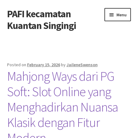
PAFI kecamatan
Skip
Skip
Menu
to
to
Kuantan Singingi
navigation
content
Home
Kontak Kami
Posted on
February 15, 2026
by
JaileneSwenson
Mahjong Ways dari PG
Privacy Policy
Soft: Slot Online yang
Tentang Kami
Menghadirkan Nuansa
Klasik dengan Fitur
Modern