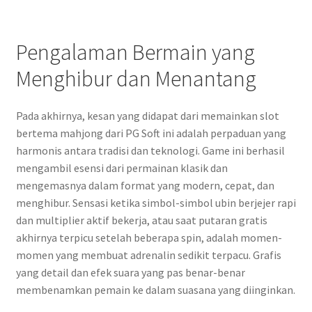
Pengalaman Bermain yang
Menghibur dan Menantang
Pada akhirnya, kesan yang didapat dari memainkan slot
bertema mahjong dari PG Soft ini adalah perpaduan yang
harmonis antara tradisi dan teknologi. Game ini berhasil
mengambil esensi dari permainan klasik dan
mengemasnya dalam format yang modern, cepat, dan
menghibur. Sensasi ketika simbol-simbol ubin berjejer rapi
dan multiplier aktif bekerja, atau saat putaran gratis
akhirnya terpicu setelah beberapa spin, adalah momen-
momen yang membuat adrenalin sedikit terpacu. Grafis
yang detail dan efek suara yang pas benar-benar
membenamkan pemain ke dalam suasana yang diinginkan.