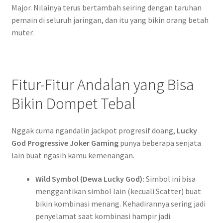
Major. Nilainya terus bertambah seiring dengan taruhan
pemain di seluruh jaringan, dan itu yang bikin orang betah
muter.
Fitur-Fitur Andalan yang Bisa
Bikin Dompet Tebal
Nggak cuma ngandalin jackpot progresif doang,
Lucky
God Progressive Joker Gaming
punya beberapa senjata
lain buat ngasih kamu kemenangan.
Wild Symbol (Dewa Lucky God):
Simbol ini bisa
menggantikan simbol lain (kecuali Scatter) buat
bikin kombinasi menang. Kehadirannya sering jadi
penyelamat saat kombinasi hampir jadi.