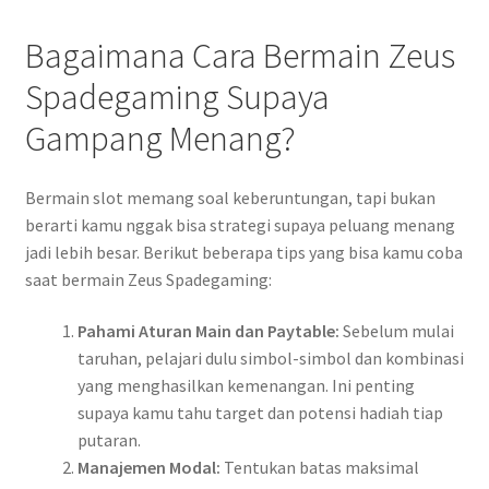
Bagaimana Cara Bermain Zeus
Spadegaming Supaya
Gampang Menang?
Bermain slot memang soal keberuntungan, tapi bukan
berarti kamu nggak bisa strategi supaya peluang menang
jadi lebih besar. Berikut beberapa tips yang bisa kamu coba
saat bermain Zeus Spadegaming:
Pahami Aturan Main dan Paytable:
Sebelum mulai
taruhan, pelajari dulu simbol-simbol dan kombinasi
yang menghasilkan kemenangan. Ini penting
supaya kamu tahu target dan potensi hadiah tiap
putaran.
Manajemen Modal:
Tentukan batas maksimal