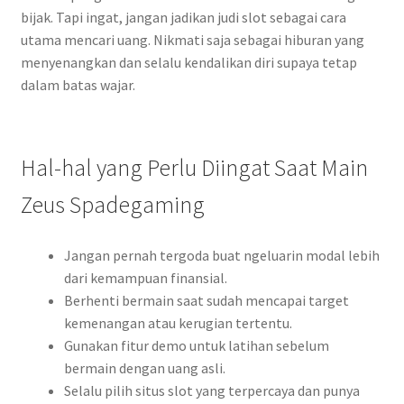
bijak. Tapi ingat, jangan jadikan judi slot sebagai cara
utama mencari uang. Nikmati saja sebagai hiburan yang
menyenangkan dan selalu kendalikan diri supaya tetap
dalam batas wajar.
Hal-hal yang Perlu Diingat Saat Main
Zeus Spadegaming
Jangan pernah tergoda buat ngeluarin modal lebih
dari kemampuan finansial.
Berhenti bermain saat sudah mencapai target
kemenangan atau kerugian tertentu.
Gunakan fitur demo untuk latihan sebelum
bermain dengan uang asli.
Selalu pilih situs slot yang terpercaya dan punya