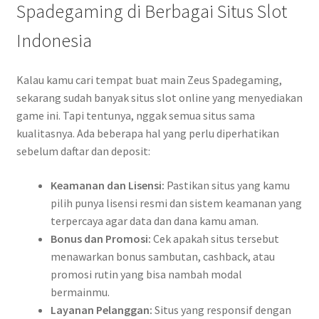
Spadegaming di Berbagai Situs Slot
Indonesia
Kalau kamu cari tempat buat main Zeus Spadegaming,
sekarang sudah banyak situs slot online yang menyediakan
game ini. Tapi tentunya, nggak semua situs sama
kualitasnya. Ada beberapa hal yang perlu diperhatikan
sebelum daftar dan deposit:
Keamanan dan Lisensi:
Pastikan situs yang kamu
pilih punya lisensi resmi dan sistem keamanan yang
terpercaya agar data dan dana kamu aman.
Bonus dan Promosi:
Cek apakah situs tersebut
menawarkan bonus sambutan, cashback, atau
promosi rutin yang bisa nambah modal
bermainmu.
Layanan Pelanggan:
Situs yang responsif dengan