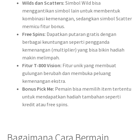
Wilds dan Scatters:
Simbol Wild bisa
menggantikan simbol lain untuk membentuk
kombinasi kemenangan, sedangkan simbol Scatter
memicu fitur bonus.
Free Spins:
Dapatkan putaran gratis dengan
berbagai keuntungan seperti pengganda
kemenangan (multiplier) yang bisa bikin hadiah
makin melimpah.
Fitur T-800 Vision:
Fitur unik yang membuat
gulungan berubah dan membuka peluang
kemenangan ekstra.
Bonus Pick Me:
Pemain bisa memilih item tertentu
untuk mendapatkan hadiah tambahan seperti
kredit atau free spins.
Bagaimana Cara Bermain