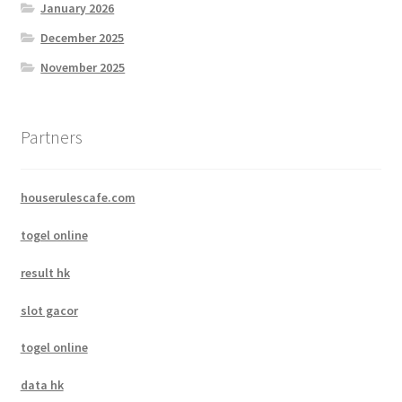
January 2026
December 2025
November 2025
Partners
houserulescafe.com
togel online
result hk
slot gacor
togel online
data hk