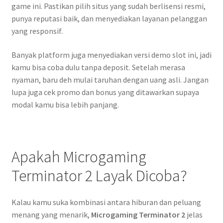
game ini. Pastikan pilih situs yang sudah berlisensi resmi,
punya reputasi baik, dan menyediakan layanan pelanggan
yang responsif.
Banyak platform juga menyediakan versi demo slot ini, jadi
kamu bisa coba dulu tanpa deposit. Setelah merasa
nyaman, baru deh mulai taruhan dengan uang asli. Jangan
lupa juga cek promo dan bonus yang ditawarkan supaya
modal kamu bisa lebih panjang.
Apakah Microgaming
Terminator 2 Layak Dicoba?
Kalau kamu suka kombinasi antara hiburan dan peluang
menang yang menarik,
Microgaming Terminator 2
jelas