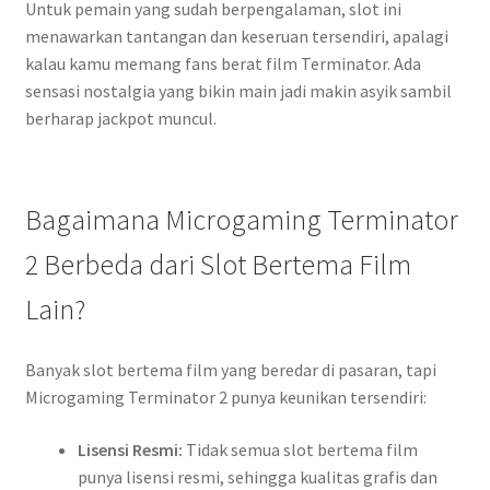
Untuk pemain yang sudah berpengalaman, slot ini
menawarkan tantangan dan keseruan tersendiri, apalagi
kalau kamu memang fans berat film Terminator. Ada
sensasi nostalgia yang bikin main jadi makin asyik sambil
berharap jackpot muncul.
Bagaimana Microgaming Terminator
2 Berbeda dari Slot Bertema Film
Lain?
Banyak slot bertema film yang beredar di pasaran, tapi
Microgaming Terminator 2 punya keunikan tersendiri:
Lisensi Resmi:
Tidak semua slot bertema film
punya lisensi resmi, sehingga kualitas grafis dan