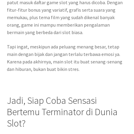
patut masuk daftar game slot yang harus dicoba. Dengan
fitur-fitur bonus yang variatif, grafis serta suara yang
memukau, plus tema film yang sudah dikenal banyak
orang, game ini mampu memberikan pengalaman
bermain yang berbeda dari slot biasa.
Tapi ingat, meskipun ada peluang menang besar, tetap
main dengan bijak dan jangan terlalu terbawa emosi ya.
Karena pada akhirnya, main slot itu buat senang-senang
dan hiburan, bukan buat bikin stres.
Jadi, Siap Coba Sensasi
Bertemu Terminator di Dunia
Slot?