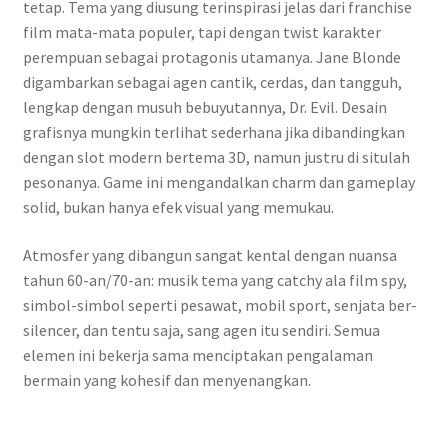
tetap. Tema yang diusung terinspirasi jelas dari franchise
film mata-mata populer, tapi dengan twist karakter
perempuan sebagai protagonis utamanya. Jane Blonde
digambarkan sebagai agen cantik, cerdas, dan tangguh,
lengkap dengan musuh bebuyutannya, Dr. Evil. Desain
grafisnya mungkin terlihat sederhana jika dibandingkan
dengan slot modern bertema 3D, namun justru di situlah
pesonanya. Game ini mengandalkan charm dan gameplay
solid, bukan hanya efek visual yang memukau.
Atmosfer yang dibangun sangat kental dengan nuansa
tahun 60-an/70-an: musik tema yang catchy ala film spy,
simbol-simbol seperti pesawat, mobil sport, senjata ber-
silencer, dan tentu saja, sang agen itu sendiri. Semua
elemen ini bekerja sama menciptakan pengalaman
bermain yang kohesif dan menyenangkan.