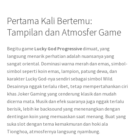
Pertama Kali Bertemu:
Tampilan dan Atmosfer Game
Begitu game
Lucky God Progressive
dimuat, yang
langsung menarik perhatian adalah nuansanya yang
sangat oriental. Dominasi warna merah dan emas, simbol-
simbol seperti koin emas, lampion, patung dewa, dan
karakter Lucky God-nya sendiri sebagai simbol Wild.
Desainnya nggak terlalu ribet, tetap mempertahankan ciri
khas Joker Gaming yang cenderung klasik dan mudah
dicerna mata. Musik dan efek suaranya juga nggak terlalu
berisik, lebih ke backsound yang menenangkan dengan
dentingan koin yang memuaskan saat menang. Buat yang
suka slot dengan tema kemakmuran dan hoki ala
Tionghoa, atmosfernya langsung nyambung.