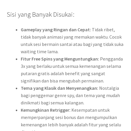
Sisi yang Banyak Disukai:
Gameplay yang Ringan dan Cepat:
Tidak ribet,
tidak banyak animasi yang memakan waktu. Cocok
untuk sesi bermain santai atau bagi yang tidak suka
waiting time lama.
Fitur Free Spins yang Menguntungkan:
Pengganda
3x yang berlaku untuk semua kemenangan selama
putaran gratis adalah benefit yang sangat
signifikan dan bisa mengubah permainan.
Tema yang Klasik dan Menyenangkan:
Nostalgia
bagi penggemar genre spy, dan tema yang mudah
dinikmati bagi semua kalangan.
Kemungkinan Retrigger:
Kesempatan untuk
memperpanjang sesi bonus dan mengumpulkan
kemenangan lebih banyak adalah fitur yang selalu