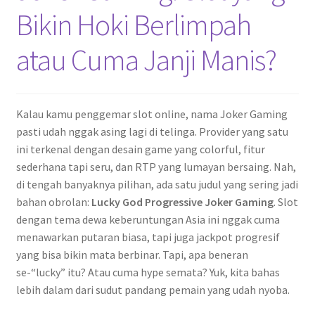
Bikin Hoki Berlimpah
atau Cuma Janji Manis?
Kalau kamu penggemar slot online, nama Joker Gaming
pasti udah nggak asing lagi di telinga. Provider yang satu
ini terkenal dengan desain game yang colorful, fitur
sederhana tapi seru, dan RTP yang lumayan bersaing. Nah,
di tengah banyaknya pilihan, ada satu judul yang sering jadi
bahan obrolan:
Lucky God Progressive Joker Gaming
. Slot
dengan tema dewa keberuntungan Asia ini nggak cuma
menawarkan putaran biasa, tapi juga jackpot progresif
yang bisa bikin mata berbinar. Tapi, apa beneran
se-“lucky” itu? Atau cuma hype semata? Yuk, kita bahas
lebih dalam dari sudut pandang pemain yang udah nyoba.