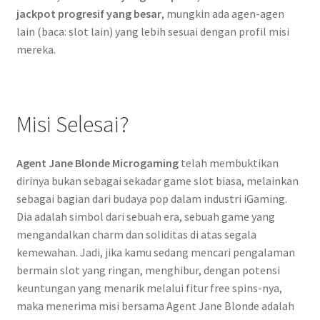
jackpot progresif yang besar
, mungkin ada agen-agen
lain (baca: slot lain) yang lebih sesuai dengan profil misi
mereka.
Misi Selesai?
Agent Jane Blonde Microgaming
telah membuktikan
dirinya bukan sebagai sekadar game slot biasa, melainkan
sebagai bagian dari budaya pop dalam industri iGaming.
Dia adalah simbol dari sebuah era, sebuah game yang
mengandalkan charm dan soliditas di atas segala
kemewahan. Jadi, jika kamu sedang mencari pengalaman
bermain slot yang ringan, menghibur, dengan potensi
keuntungan yang menarik melalui fitur free spins-nya,
maka menerima misi bersama Agent Jane Blonde adalah