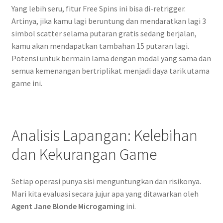
Yang lebih seru, fitur Free Spins ini bisa di-retrigger.
Artinya, jika kamu lagi beruntung dan mendaratkan lagi 3
simbol scatter selama putaran gratis sedang berjalan,
kamu akan mendapatkan tambahan 15 putaran lagi.
Potensi untuk bermain lama dengan modal yang sama dan
semua kemenangan bertriplikat menjadi daya tarik utama
game ini.
Analisis Lapangan: Kelebihan
dan Kekurangan Game
Setiap operasi punya sisi menguntungkan dan risikonya.
Mari kita evaluasi secara jujur apa yang ditawarkan oleh
Agent Jane Blonde Microgaming
ini.