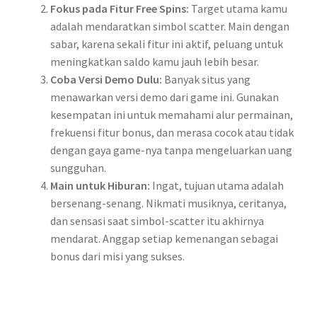
Fokus pada Fitur Free Spins:
Target utama kamu
adalah mendaratkan simbol scatter. Main dengan
sabar, karena sekali fitur ini aktif, peluang untuk
meningkatkan saldo kamu jauh lebih besar.
Coba Versi Demo Dulu:
Banyak situs yang
menawarkan versi demo dari game ini. Gunakan
kesempatan ini untuk memahami alur permainan,
frekuensi fitur bonus, dan merasa cocok atau tidak
dengan gaya game-nya tanpa mengeluarkan uang
sungguhan.
Main untuk Hiburan:
Ingat, tujuan utama adalah
bersenang-senang. Nikmati musiknya, ceritanya,
dan sensasi saat simbol-scatter itu akhirnya
mendarat. Anggap setiap kemenangan sebagai
bonus dari misi yang sukses.