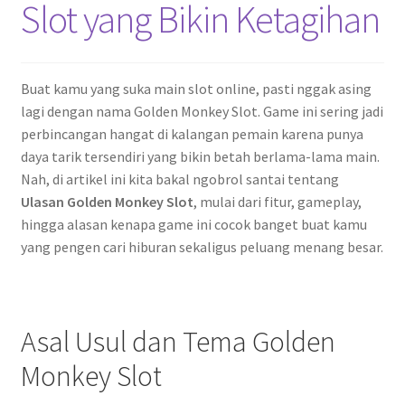
Slot yang Bikin Ketagihan
Buat kamu yang suka main slot online, pasti nggak asing
lagi dengan nama Golden Monkey Slot. Game ini sering jadi
perbincangan hangat di kalangan pemain karena punya
daya tarik tersendiri yang bikin betah berlama-lama main.
Nah, di artikel ini kita bakal ngobrol santai tentang
Ulasan Golden Monkey Slot
, mulai dari fitur, gameplay,
hingga alasan kenapa game ini cocok banget buat kamu
yang pengen cari hiburan sekaligus peluang menang besar.
Asal Usul dan Tema Golden
Monkey Slot