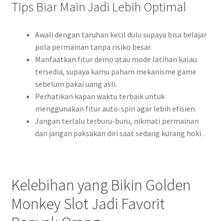
Tips Biar Main Jadi Lebih Optimal
Awali dengan taruhan kecil dulu supaya bisa belajar
pola permainan tanpa risiko besar.
Manfaatkan fitur demo atau mode latihan kalau
tersedia, supaya kamu paham mekanisme game
sebelum pakai uang asli.
Perhatikan kapan waktu terbaik untuk
menggunakan fitur auto-spin agar lebih efisien.
Jangan terlalu terburu-buru, nikmati permainan
dan jangan paksakan diri saat sedang kurang hoki.
Kelebihan yang Bikin Golden
Monkey Slot Jadi Favorit