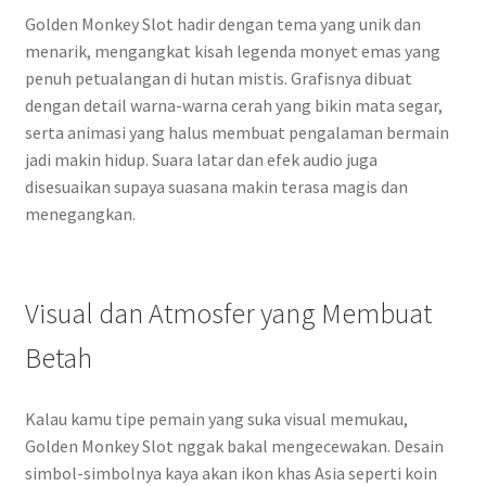
Golden Monkey Slot hadir dengan tema yang unik dan
menarik, mengangkat kisah legenda monyet emas yang
penuh petualangan di hutan mistis. Grafisnya dibuat
dengan detail warna-warna cerah yang bikin mata segar,
serta animasi yang halus membuat pengalaman bermain
jadi makin hidup. Suara latar dan efek audio juga
disesuaikan supaya suasana makin terasa magis dan
menegangkan.
Visual dan Atmosfer yang Membuat
Betah
Kalau kamu tipe pemain yang suka visual memukau,
Golden Monkey Slot nggak bakal mengecewakan. Desain
simbol-simbolnya kaya akan ikon khas Asia seperti koin