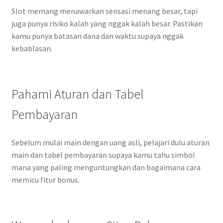
Slot memang menawarkan sensasi menang besar, tapi
juga punya risiko kalah yang nggak kalah besar. Pastikan
kamu punya batasan dana dan waktu supaya nggak
kebablasan.
Pahami Aturan dan Tabel
Pembayaran
Sebelum mulai main dengan uang asli, pelajari dulu aturan
main dan tabel pembayaran supaya kamu tahu simbol
mana yang paling menguntungkan dan bagaimana cara
memicu fitur bonus.