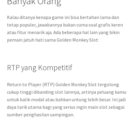
Banyak Orang
Kalau ditanya kenapa game ini bisa bertahan lama dan
tetap populer, jawabannya bukan cuma soal grafis keren
atau fitur menarik aja. Ada beberapa hal lain yang bikin
pemain jatuh hati sama Golden Monkey Slot:
RTP yang Kompetitif
Return to Player (RTP) Golden Monkey Slot tergolong
cukup tinggi dibanding slot lainnya, artinya peluang kamu
untuk balik modal atau bahkan untung lebih besar. Ini jadi
daya tarik utama bagi yang serius ingin main slot sebagai
sumber penghasilan sampingan.