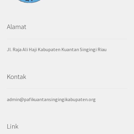
Alamat
Jl. Raja Ali Haji Kabupaten Kuantan Singingi Riau
Kontak
admin@pafikuantansingingikabupaten.org
Link