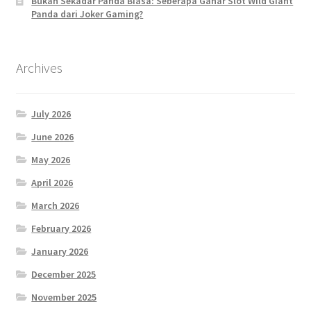
Bukan Sekadar Panda Biasa: Seberapa Gahar Slot Wild Giant
Panda dari Joker Gaming?
Archives
July 2026
June 2026
May 2026
April 2026
March 2026
February 2026
January 2026
December 2025
November 2025