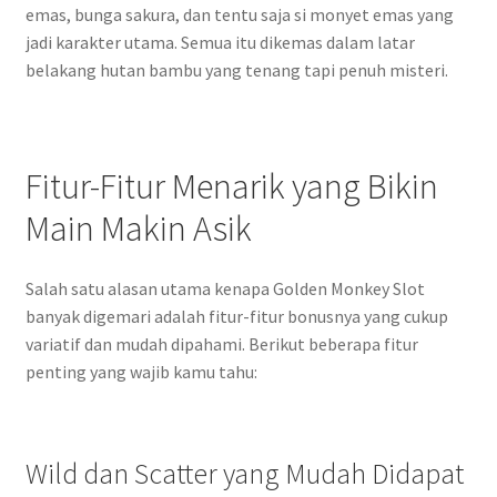
emas, bunga sakura, dan tentu saja si monyet emas yang
jadi karakter utama. Semua itu dikemas dalam latar
belakang hutan bambu yang tenang tapi penuh misteri.
Fitur-Fitur Menarik yang Bikin
Main Makin Asik
Salah satu alasan utama kenapa Golden Monkey Slot
banyak digemari adalah fitur-fitur bonusnya yang cukup
variatif dan mudah dipahami. Berikut beberapa fitur
penting yang wajib kamu tahu:
Wild dan Scatter yang Mudah Didapat