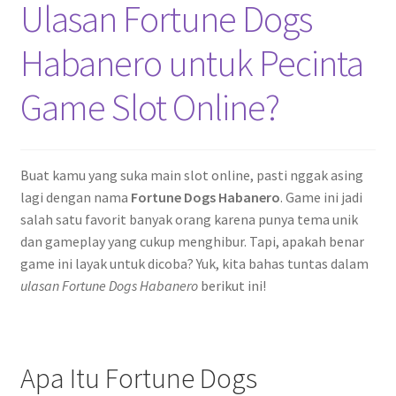
Ulasan Fortune Dogs
Habanero untuk Pecinta
Game Slot Online?
Buat kamu yang suka main slot online, pasti nggak asing
lagi dengan nama
Fortune Dogs Habanero
. Game ini jadi
salah satu favorit banyak orang karena punya tema unik
dan gameplay yang cukup menghibur. Tapi, apakah benar
game ini layak untuk dicoba? Yuk, kita bahas tuntas dalam
ulasan Fortune Dogs Habanero
berikut ini!
Apa Itu Fortune Dogs