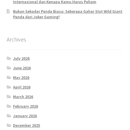
Internasional dan Kenapa Kamu Harus Paham
Bukan Sekadar Panda Biasa: Seberapa Gahar Slot Wild Giant
Panda dari Joker Gaming?
Archives
July 2026
June 2026
May 2026
April 2026
March 2026
February 2026
January 2026
December 2025