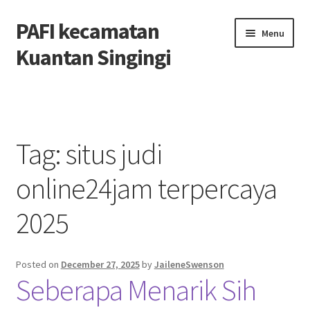
PAFI kecamatan
Skip
Skip
Menu
to
to
Kuantan Singingi
navigation
content
Home
Kontak Kami
Tag:
situs judi
Privacy Policy
online24jam terpercaya
Tentang Kami
2025
Posted on
December 27, 2025
by
JaileneSwenson
Seberapa Menarik Sih