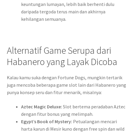
keuntungan lumayan, lebih baik berhenti dulu
daripada tergoda terus main dan akhirnya
kehilangan semuanya.
Alternatif Game Serupa dari
Habanero yang Layak Dicoba
Kalau kamu suka dengan Fortune Dogs, mungkin tertarik
juga mencoba beberapa game slot lain dari Habanero yang
punya konsep seru dan fitur menarik, misalnya:
Aztec Magic Deluxe:
Slot bertema peradaban Aztec
dengan fitur bonus yang melimpah.
Egypt’s Book of Mystery:
Petualangan mencari
harta karun di Mesir kuno dengan free spin dan wild