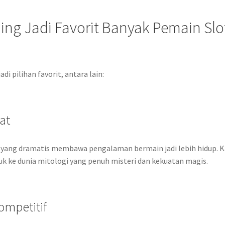
g Jadi Favorit Banyak Pemain Slo
i pilihan favorit, antara lain:
at
tir yang dramatis membawa pengalaman bermain jadi lebih hidup.
uk ke dunia mitologi yang penuh misteri dan kekuatan magis.
mpetitif