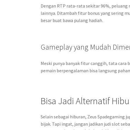
Dengan RTP rata-rata sekitar 96%, peluang
lainnya. Ditambah fitur bonus yang sering 
besar buat bawa pulang hadiah.
Gameplay yang Mudah Dimen
Meski punya banyak fitur canggih, tata cara
pemain berpengalaman bisa langsung paham
Bisa Jadi Alternatif Hi
Selain sebagai hiburan, Zeus Spadegaming j
bijak. Tapi ingat, jangan jadikan judi slot s