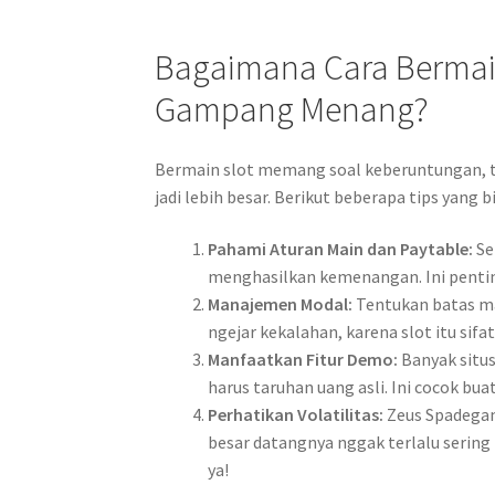
Bagaimana Cara Berma
Gampang Menang?
Bermain slot memang soal keberuntungan, t
jadi lebih besar. Berikut beberapa tips yan
Pahami Aturan Main dan Paytable:
Se
menghasilkan kemenangan. Ini pentin
Manajemen Modal:
Tentukan batas ma
ngejar kekalahan, karena slot itu sifat
Manfaatkan Fitur Demo:
Banyak situ
harus taruhan uang asli. Ini cocok 
Perhatikan Volatilitas:
Zeus Spadegam
besar datangnya nggak terlalu sering 
ya!