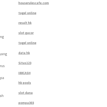
houserulescafe.com
togel online
result hk
slot gacor
ang
togel online
data hk
 yang
Situs123
rus
I88CASH
npa
hk pools
slot dana
rah
pompa303