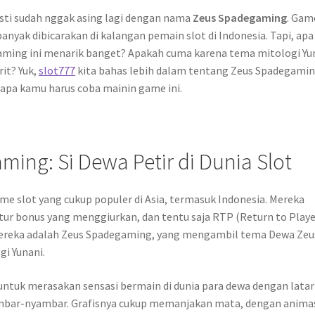
sti sudah nggak asing lagi dengan nama
Zeus Spadegaming
. Gam
nyak dibicarakan di kalangan pemain slot di Indonesia. Tapi, apa
ming ini menarik banget? Apakah cuma karena tema mitologi Yu
rit? Yuk,
slot777
kita bahas lebih dalam tentang Zeus Spadegamin
enapa kamu harus coba mainin game ini.
ng: Si Dewa Petir di Dunia Slot
e slot yang cukup populer di Asia, termasuk Indonesia. Mereka
tur bonus yang menggiurkan, dan tentu saja RTP (Return to Playe
mereka adalah Zeus Spadegaming, yang mengambil tema Dewa Zeu
gi Yunani.
ntuk merasakan sensasi bermain di dunia para dewa dengan latar
ambar-nyambar. Grafisnya cukup memanjakan mata, dengan anima