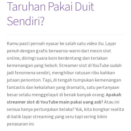
Taruhan Pakai Duit
Sendiri?
Kamu pasti pernah nyasar ke salah satu video itu. Layar
penuh dengan grafis berwarna-warni dari mesin slot
online, diiringi suara koin berdentang dan teriakan
kemenangan yang heboh. Streamer slot di YouTube sudah
jadi fenomena sendiri, menghibur ratusan ribu bahkan
jutaan penonton. Tapi, di tengah tumpukan kemenangan
fantastis dan kekalahan yang dramatis, satu pertanyaan
besar selalu menggelayut di benak banyak orang:
Apakah
streamer slot di YouTube main pakai uang asli?
Atau ini
semua hanya pertunjukan belaka? Yuk, kita bongkar realita
di balik layar streaming yang seru tapi sering bikin
penasaran ini.