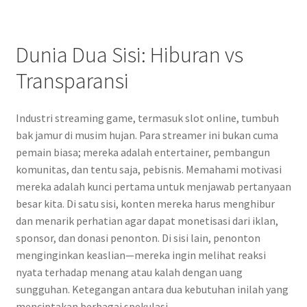
Dunia Dua Sisi: Hiburan vs
Transparansi
Industri streaming game, termasuk slot online, tumbuh
bak jamur di musim hujan. Para streamer ini bukan cuma
pemain biasa; mereka adalah entertainer, pembangun
komunitas, dan tentu saja, pebisnis. Memahami motivasi
mereka adalah kunci pertama untuk menjawab pertanyaan
besar kita. Di satu sisi, konten mereka harus menghibur
dan menarik perhatian agar dapat monetisasi dari iklan,
sponsor, dan donasi penonton. Di sisi lain, penonton
menginginkan keaslian—mereka ingin melihat reaksi
nyata terhadap menang atau kalah dengan uang
sungguhan. Ketegangan antara dua kebutuhan inilah yang
menciptakan berbagai spekulasi.