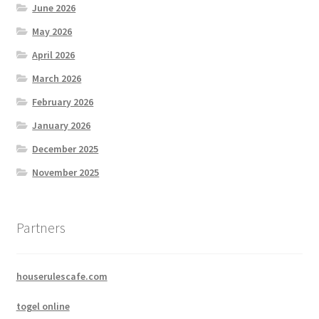
June 2026
May 2026
April 2026
March 2026
February 2026
January 2026
December 2025
November 2025
Partners
houserulescafe.com
togel online