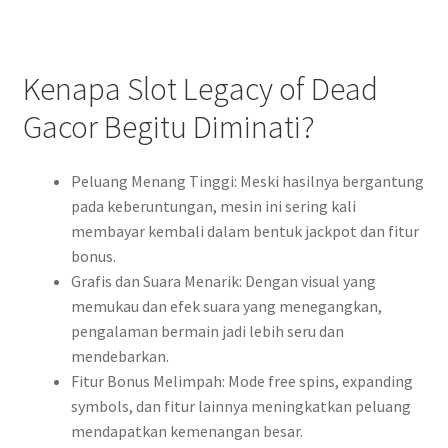
Kenapa Slot Legacy of Dead
Gacor Begitu Diminati?
Peluang Menang Tinggi: Meski hasilnya bergantung
pada keberuntungan, mesin ini sering kali
membayar kembali dalam bentuk jackpot dan fitur
bonus.
Grafis dan Suara Menarik: Dengan visual yang
memukau dan efek suara yang menegangkan,
pengalaman bermain jadi lebih seru dan
mendebarkan.
Fitur Bonus Melimpah: Mode free spins, expanding
symbols, dan fitur lainnya meningkatkan peluang
mendapatkan kemenangan besar.