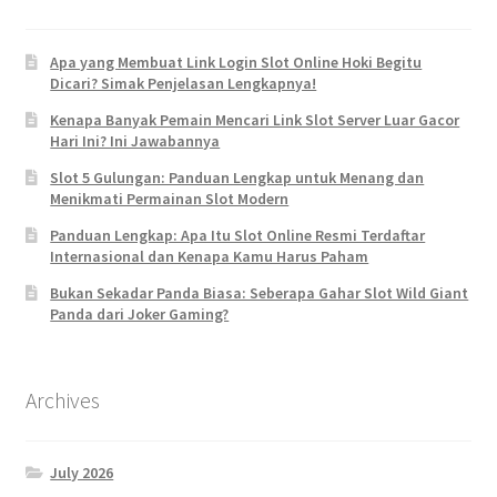
Apa yang Membuat Link Login Slot Online Hoki Begitu
Dicari? Simak Penjelasan Lengkapnya!
Kenapa Banyak Pemain Mencari Link Slot Server Luar Gacor
Hari Ini? Ini Jawabannya
Slot 5 Gulungan: Panduan Lengkap untuk Menang dan
Menikmati Permainan Slot Modern
Panduan Lengkap: Apa Itu Slot Online Resmi Terdaftar
Internasional dan Kenapa Kamu Harus Paham
Bukan Sekadar Panda Biasa: Seberapa Gahar Slot Wild Giant
Panda dari Joker Gaming?
Archives
July 2026