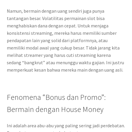
Namun, bermain dengan uang sendiri juga punya
tantangan besar. Volatilitas permainan slot bisa
menghabiskan dana dengan cepat. Untuk menjaga
konsistensi streaming, mereka harus memiliki sumber
pendapatan lain yang solid dari platformnya, atau
memiliki modal awal yang cukup besar. Tidak jarang kita
melihat streamer yang harus cuti streaming karena
sedang “bangkrut” atau menunggu waktu gajian. Ini justru
memperkuat kesan bahwa mereka main dengan uang asli.
Fenomena “Bonus dan Promo”:
Bermain dengan House Money
Ini adalah area abu-abu yang paling sering jadi perdebatan.