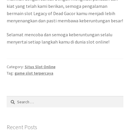
kiat yang telah kami berikan, semoga pengalaman
bermain slot Legacy of Dead Gacor kamu menjadi lebih
menyenangkan dan pasti membawa keberuntungan besar!
Selamat mencoba dan semoga keberuntungan selalu
menyertai setiap langkah kamu di dunia slot online!
Category:
Situs Slot Online
Tag:
game slot terpercaya
Search
for:
Recent Posts