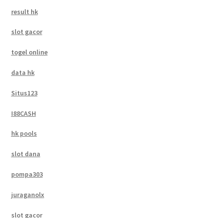
result hk
slot gacor
togel online
data hk
Situs123
I88CASH
hk pools
slot dana
pompa303
juraganolx
slot gacor