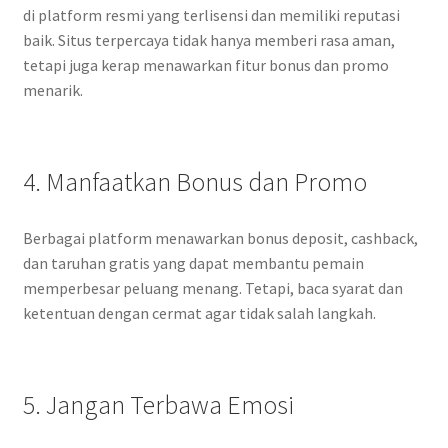
di platform resmi yang terlisensi dan memiliki reputasi
baik. Situs terpercaya tidak hanya memberi rasa aman,
tetapi juga kerap menawarkan fitur bonus dan promo
menarik.
4. Manfaatkan Bonus dan Promo
Berbagai platform menawarkan bonus deposit, cashback,
dan taruhan gratis yang dapat membantu pemain
memperbesar peluang menang. Tetapi, baca syarat dan
ketentuan dengan cermat agar tidak salah langkah.
5. Jangan Terbawa Emosi