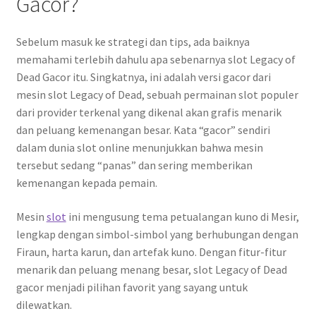
Gacor?
Sebelum masuk ke strategi dan tips, ada baiknya
memahami terlebih dahulu apa sebenarnya slot Legacy of
Dead Gacor itu. Singkatnya, ini adalah versi gacor dari
mesin slot Legacy of Dead, sebuah permainan slot populer
dari provider terkenal yang dikenal akan grafis menarik
dan peluang kemenangan besar. Kata “gacor” sendiri
dalam dunia slot online menunjukkan bahwa mesin
tersebut sedang “panas” dan sering memberikan
kemenangan kepada pemain.
Mesin
slot
ini mengusung tema petualangan kuno di Mesir,
lengkap dengan simbol-simbol yang berhubungan dengan
Firaun, harta karun, dan artefak kuno. Dengan fitur-fitur
menarik dan peluang menang besar, slot Legacy of Dead
gacor menjadi pilihan favorit yang sayang untuk
dilewatkan.