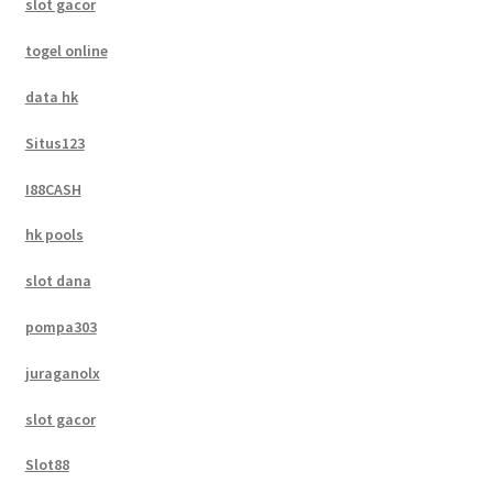
slot gacor
togel online
data hk
Situs123
I88CASH
hk pools
slot dana
pompa303
juraganolx
slot gacor
Slot88