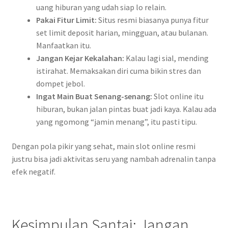
uang hiburan yang udah siap lo relain.
Pakai Fitur Limit:
Situs resmi biasanya punya fitur
set limit deposit harian, mingguan, atau bulanan.
Manfaatkan itu.
Jangan Kejar Kekalahan:
Kalau lagi sial, mending
istirahat. Memaksakan diri cuma bikin stres dan
dompet jebol.
Ingat Main Buat Senang-senang:
Slot online itu
hiburan, bukan jalan pintas buat jadi kaya. Kalau ada
yang ngomong “jamin menang”, itu pasti tipu.
Dengan pola pikir yang sehat, main slot online resmi
justru bisa jadi aktivitas seru yang nambah adrenalin tanpa
efek negatif.
Kesimpulan Santai: Jangan