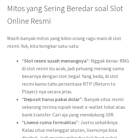
Mitos yang Sering Beredar soal Slot
Online Resmi
Masih banyak mitos yang bikin orang ragu main di slot
resmi. Yuk, kita bongkar satu-satu:
“Slot resmi susah menangnya”:
Nggak benar. RNG
di slot resmi itu acak, jadi peluang menang sama
besarnya dengan slot ilegal. Yang beda, di slot
resmi kamu tahu persentase RTP (Return to
Player)-nya secara jelas.
“Deposit harus pakai dolar”:
Banyak situs resmi
sekarang terima rupiah lewat e-wallet lokal atau
bank transfer. Cari aja yang mendukung IDR.
“Lisensi cuma formalitas”:
Justru sebaliknya.
Kalau situs melanggar aturan, lisensinya bisa
dicabut. Jadi mereka mikir dua kali buat nakal.