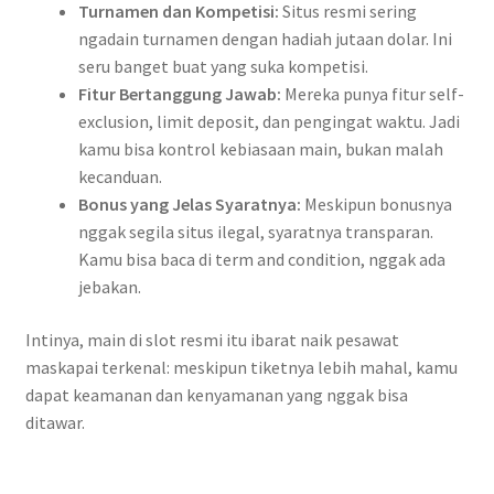
Turnamen dan Kompetisi:
Situs resmi sering
ngadain turnamen dengan hadiah jutaan dolar. Ini
seru banget buat yang suka kompetisi.
Fitur Bertanggung Jawab:
Mereka punya fitur self-
exclusion, limit deposit, dan pengingat waktu. Jadi
kamu bisa kontrol kebiasaan main, bukan malah
kecanduan.
Bonus yang Jelas Syaratnya:
Meskipun bonusnya
nggak segila situs ilegal, syaratnya transparan.
Kamu bisa baca di term and condition, nggak ada
jebakan.
Intinya, main di slot resmi itu ibarat naik pesawat
maskapai terkenal: meskipun tiketnya lebih mahal, kamu
dapat keamanan dan kenyamanan yang nggak bisa
ditawar.