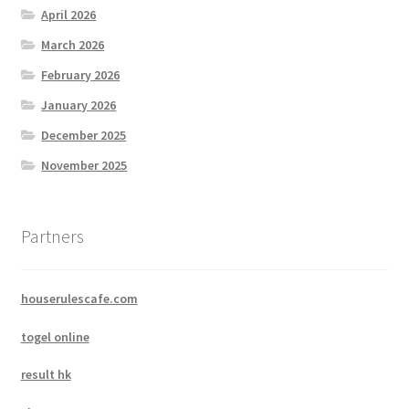
April 2026
March 2026
February 2026
January 2026
December 2025
November 2025
Partners
houserulescafe.com
togel online
result hk