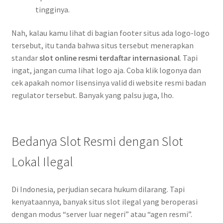
tingginya.
Nah, kalau kamu lihat di bagian footer situs ada logo-logo
tersebut, itu tanda bahwa situs tersebut menerapkan
standar
slot online resmi terdaftar internasional
. Tapi
ingat, jangan cuma lihat logo aja. Coba klik logonya dan
cek apakah nomor lisensinya valid di website resmi badan
regulator tersebut. Banyak yang palsu juga, lho.
Bedanya Slot Resmi dengan Slot
Lokal Ilegal
Di Indonesia, perjudian secara hukum dilarang. Tapi
kenyataannya, banyak situs slot ilegal yang beroperasi
dengan modus “server luar negeri” atau “agen resmi”.