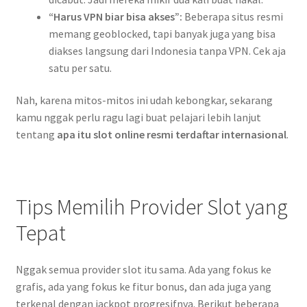
“Harus VPN biar bisa akses”:
Beberapa situs resmi
memang geoblocked, tapi banyak juga yang bisa
diakses langsung dari Indonesia tanpa VPN. Cek aja
satu per satu.
Nah, karena mitos-mitos ini udah kebongkar, sekarang
kamu nggak perlu ragu lagi buat pelajari lebih lanjut
tentang
apa itu slot online resmi terdaftar internasional
.
Tips Memilih Provider Slot yang
Tepat
Nggak semua provider slot itu sama. Ada yang fokus ke
grafis, ada yang fokus ke fitur bonus, dan ada juga yang
terkenal dengan jackpot progresifnya. Berikut beberapa