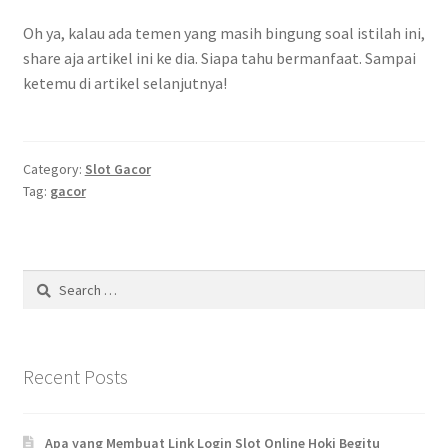
Oh ya, kalau ada temen yang masih bingung soal istilah ini,
share aja artikel ini ke dia. Siapa tahu bermanfaat. Sampai
ketemu di artikel selanjutnya!
Category:
Slot Gacor
Tag:
gacor
Search
for:
Recent Posts
Apa yang Membuat Link Login Slot Online Hoki Begitu