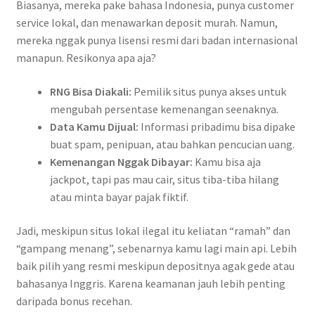
Biasanya, mereka pake bahasa Indonesia, punya customer
service lokal, dan menawarkan deposit murah. Namun,
mereka nggak punya lisensi resmi dari badan internasional
manapun. Resikonya apa aja?
RNG Bisa Diakali:
Pemilik situs punya akses untuk
mengubah persentase kemenangan seenaknya.
Data Kamu Dijual:
Informasi pribadimu bisa dipake
buat spam, penipuan, atau bahkan pencucian uang.
Kemenangan Nggak Dibayar:
Kamu bisa aja
jackpot, tapi pas mau cair, situs tiba-tiba hilang
atau minta bayar pajak fiktif.
Jadi, meskipun situs lokal ilegal itu keliatan “ramah” dan
“gampang menang”, sebenarnya kamu lagi main api. Lebih
baik pilih yang resmi meskipun depositnya agak gede atau
bahasanya Inggris. Karena keamanan jauh lebih penting
daripada bonus recehan.