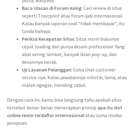
pulsa, waspada.
Baca Ulasan di Forum Asing:
Cari review di situs
seperti Trustpilot atau forum judi internasional.
Kalau banyak laporan soal “tidak membayar”, itu
tanda bahaya.
Periksa Kecepatan Situs:
Situs resmi biasanya
cepat loading dan punya desain profesional. Yang
abal sering lambat, banyak iklan pop-up, dan
desainnya norak.
Uji Layanan Pelanggan:
Coba chat customer
service-nya. Kalau jawabannya robotik, lama, atau
malah ngegas, mending cabut.
Dengan cara ini, kamu bisa langsung tahu apakah situs
tersebut benar-benar menerapkan prinsip
apa itu slot
online resmi terdaftar internasional
atau cuma modus
penipuan.