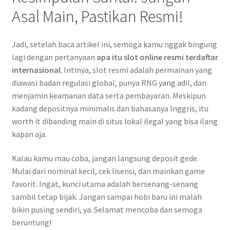
Asal Main, Pastikan Resmi!
Jadi, setelah baca artikel ini, semoga kamu nggak bingung
lagi dengan pertanyaan
apa itu slot online resmi terdaftar
internasional
. Intinya, slot resmi adalah permainan yang
diawasi badan regulasi global, punya RNG yang adil, dan
menjamin keamanan data serta pembayaran. Meskipun
kadang depositnya minimalis dan bahasanya Inggris, itu
worth it dibanding main di situs lokal ilegal yang bisa ilang
kapan aja.
Kalau kamu mau coba, jangan langsung deposit gede.
Mulai dari nominal kecil, cek lisensi, dan mainkan game
favorit. Ingat, kunci utama adalah bersenang-senang
sambil tetap bijak. Jangan sampai hobi baru ini malah
bikin pusing sendiri, ya. Selamat mencoba dan semoga
beruntung!