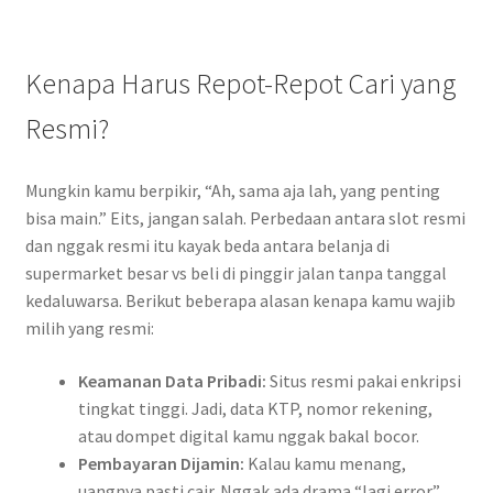
Kenapa Harus Repot-Repot Cari yang
Resmi?
Mungkin kamu berpikir, “Ah, sama aja lah, yang penting
bisa main.” Eits, jangan salah. Perbedaan antara slot resmi
dan nggak resmi itu kayak beda antara belanja di
supermarket besar vs beli di pinggir jalan tanpa tanggal
kedaluwarsa. Berikut beberapa alasan kenapa kamu wajib
milih yang resmi:
Keamanan Data Pribadi:
Situs resmi pakai enkripsi
tingkat tinggi. Jadi, data KTP, nomor rekening,
atau dompet digital kamu nggak bakal bocor.
Pembayaran Dijamin:
Kalau kamu menang,
uangnya pasti cair. Nggak ada drama “lagi error”