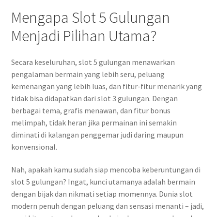
Mengapa Slot 5 Gulungan
Menjadi Pilihan Utama?
Secara keseluruhan, slot 5 gulungan menawarkan
pengalaman bermain yang lebih seru, peluang
kemenangan yang lebih luas, dan fitur-fitur menarik yang
tidak bisa didapatkan dari slot 3 gulungan. Dengan
berbagai tema, grafis menawan, dan fitur bonus
melimpah, tidak heran jika permainan ini semakin
diminati di kalangan penggemar judi daring maupun
konvensional.
Nah, apakah kamu sudah siap mencoba keberuntungan di
slot 5 gulungan? Ingat, kunci utamanya adalah bermain
dengan bijak dan nikmati setiap momennya. Dunia slot
modern penuh dengan peluang dan sensasi menanti – jadi,