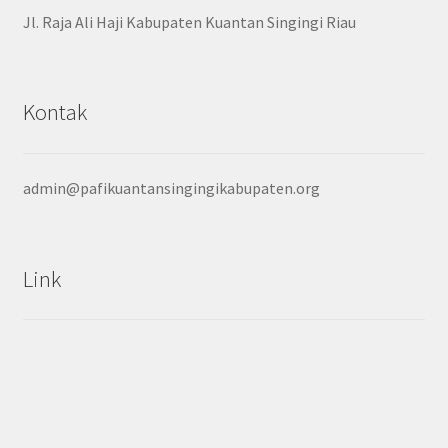
Jl. Raja Ali Haji Kabupaten Kuantan Singingi Riau
Kontak
admin@pafikuantansingingikabupaten.org
Link