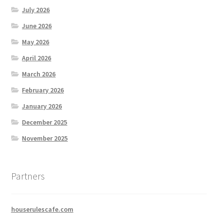
July 2026
June 2026
May 2026
April 2026
March 2026
February 2026
January 2026
December 2025
November 2025
Partners
houserulescafe.com