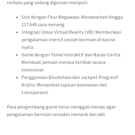
terbaru yang sedang digemari meliputi:
Slot dengan Fitur Megaways: Menawarkan hingga
117.649 cara menang.
Integrasi Unsur Virtual Reality (VR): Memberikan
pengalaman imersif seolah bermain di kasino
nyata.
Game dengan Tema Interaktif dan Narasi Cerita:
Membuat pemain merasa terlibat secara
emosional.
Penggunaan Blockchain dan Jackpot Progresif
Kripto: Menambah lapisan keamanan dan
transparansi.
Para pengembang game terus menggali inovasi agar
pengalaman bermain semakin menarik dan adil.