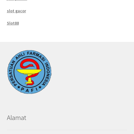
slot gacor
Slot88
Alamat