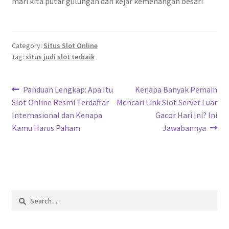
mari kita putar gulungan dan kejar kemenangan besar!
Category:
Situs Slot Online
Tag:
situs judi slot terbaik
Post
Previous
Next
Panduan Lengkap: Apa Itu
Kenapa Banyak Pemain
post:
post:
Slot Online Resmi Terdaftar
Mencari Link Slot Server Luar
navigation
Internasional dan Kenapa
Gacor Hari Ini? Ini
Kamu Harus Paham
Jawabannya
Search
for: