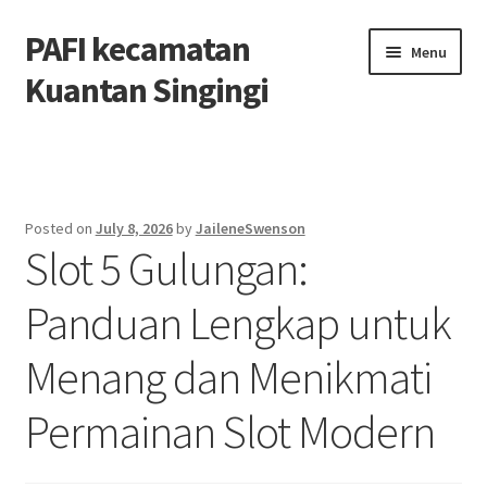
PAFI kecamatan
Skip
Skip
Menu
to
to
Kuantan Singingi
navigation
content
Home
Kontak Kami
Posted on
July 8, 2026
by
JaileneSwenson
Slot 5 Gulungan:
Privacy Policy
Panduan Lengkap untuk
Tentang Kami
Menang dan Menikmati
Permainan Slot Modern